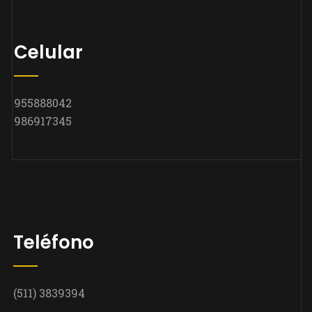
Celular
955888042
986917345
Teléfono
(511) 3839394