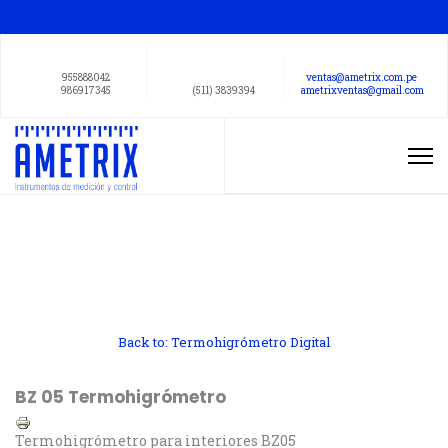
955888042
ventas@ametrix.com.pe
986917345
(511) 3839394
ametrixventas@gmail.com
Back to: Termohigrómetro Digital
BZ 05 Termohigrómetro
Termohigrómetro para interiores BZ05