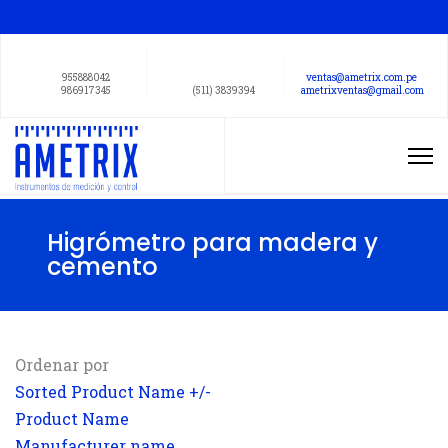
955888042
ventas@ametrix.com.pe
986917345
(511) 3839394
ametrixventas@gmail.com
Higrómetro para madera y
cemento
Ordenar por
Sorted Product Name +/-
Product Name
Manufacturer name