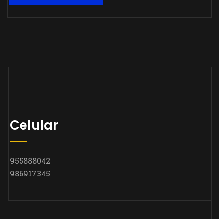
Celular
955888042
986917345