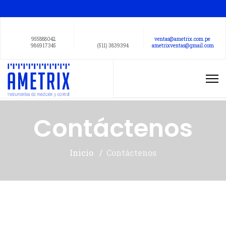
955888042
ventas@ametrix.com.pe
986917345
(511) 3839394
ametrixventas@gmail.com
Contáctenos
Inicio
Contáctenos