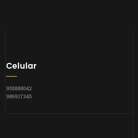
Celular
955888042
986917345