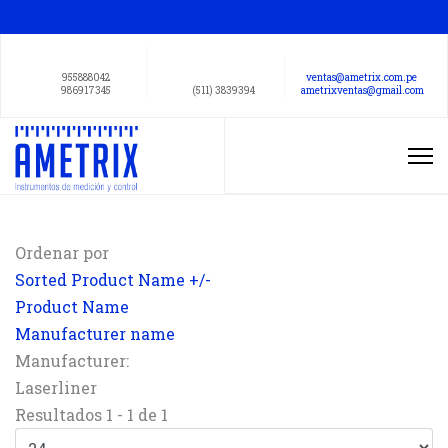
955888042
ventas@ametrix.com.pe
986917345
(511) 3839394
ametrixventas@gmail.com
Ordenar por
Sorted Product Name +/-
Product Name
Manufacturer name
Manufacturer:
Laserliner
Resultados 1 - 1 de 1