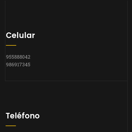
Celular
955888042
986917345
Teléfono