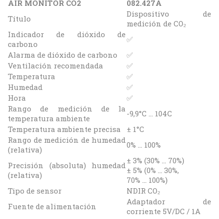
AIR MONITOR CO2
082.427A
Dispositivo de
Título
medición de CO₂
Indicador de dióxido de
✅
carbono
Alarma de dióxido de carbono
✅
Ventilación recomendada
✅
Temperatura
✅
Humedad
✅
Hora
✅
Rango de medición de la
-9,9°C ... 104C
temperatura ambiente
Temperatura ambiente precisa
± 1°C
Rango de medición de humedad
0% ... 100%
(relativa)
± 3% (30% ... 70%)
Precisión (absoluta) humedad
± 5% (0% ... 30%,
(relativa)
70% ... 100%)
Tipo de sensor
NDIR CO₂
Adaptador de
Fuente de alimentación
corriente 5V/DC / 1A