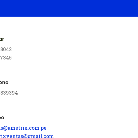
ar
88042
17345
fono
 3839394
eo
as@ametrix.com.pe
rixventas@gmail.com