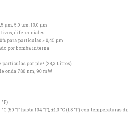
,5 μm, 5,0 μm, 10,0 μm
ivos, diferenciales
00% para partículas > 0,45 μm
lado por bomba interna
partículas por pie³ (28,3 Litros)
d de onda 780 nm, 90 mW
 °F)
0 °C (50 °F hasta 104 °F), ±1,0 °C (1,8 °F) con temperaturas d