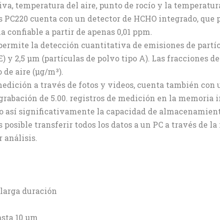
va, temperatura del aire, punto de rocío y la temperatu
s PC220 cuenta con un detector de HCHO integrado, que 
 confiable a partir de apenas 0,01 ppm.
permite la detección cuantitativa de emisiones de part
 E) y 2,5 μm (partículas de polvo tipo A). Las fracciones 
 de aire (μg/m³).
dición a través de fotos y videos, cuenta también con 
 grabación de 5.00. registros de medición en la memoria i
o así significativamente la capacidad de almacenamiento
s posible transferir todos los datos a un PC a través de la
 análisis.
 larga duración
asta 10 μm