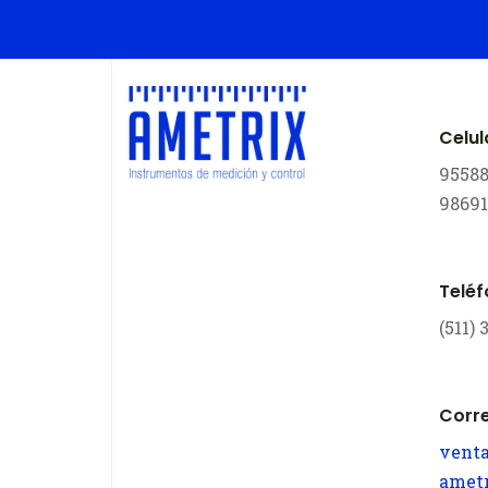
Celul
9558
9869
Telé
(511)
Corr
vent
amet