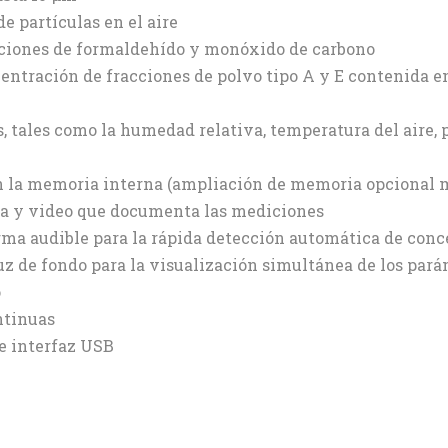
e partículas en el aire
aciones de formaldehído y monóxido de carbono
centración de fracciones de polvo tipo A y E contenida e
 tales como la humedad relativa, temperatura del aire, p
en la memoria interna (ampliación de memoria opcional m
fía y video que documenta las mediciones
rma audible para la rápida detección automática de conce
luz de fondo para la visualización simultánea de los pa
o
ntinuas
e interfaz USB