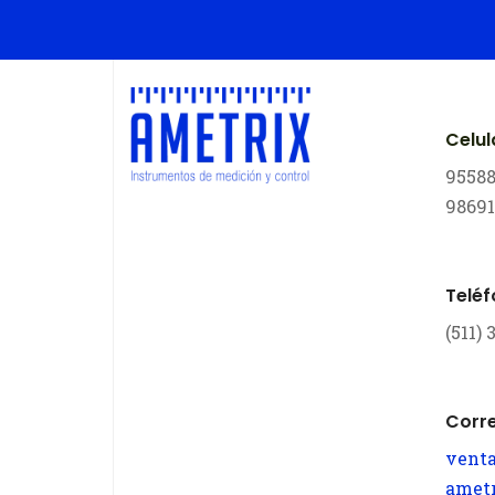
Celul
9558
9869
Telé
(511)
Corr
vent
amet