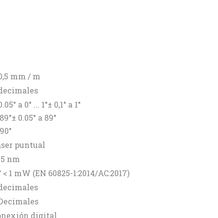
0,5 mm / m
 decimales
0.05° a 0° ... 1°± 0,1° a 1°
. 89°± 0.05° a 89°
. 90°
ser puntual
35 nm
/ < 1 mW (EN 60825-1:2014/AC:2017)
 decimales
 Decimales
nexión digital