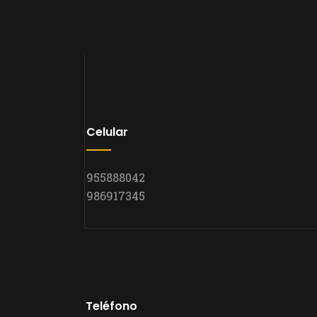
Celular
955888042
986917345
Teléfono