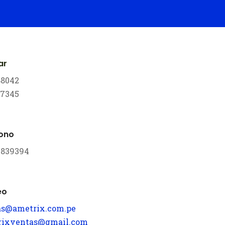
ar
88042
17345
fono
 3839394
eo
as@ametrix.com.pe
rixventas@gmail.com