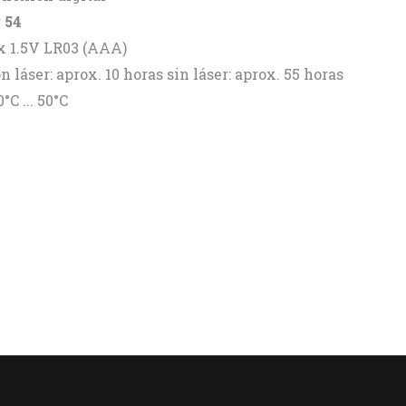
 54
x 1.5V LR03 (AAA)
n láser: aprox. 10 horas sin láser: aprox. 55 horas
0°C ... 50°C