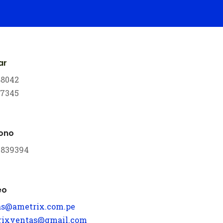
ar
88042
17345
fono
 3839394
eo
as@ametrix.com.pe
rixventas@gmail.com