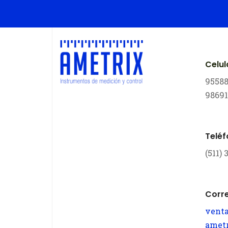
Celul
9558
9869
Telé
(511)
Corr
vent
amet