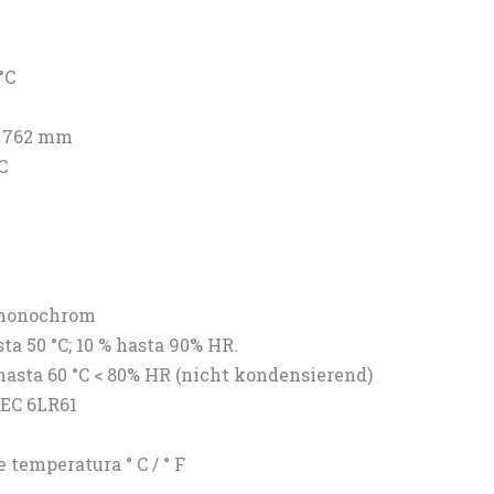
°C
@ 762 mm
C
, monochrom
ta 50 °C; 10 % hasta 90% HR.
hasta 60 °C < 80% HR (nicht kondensierend)
IEC 6LR61
temperatura ° C / ° F