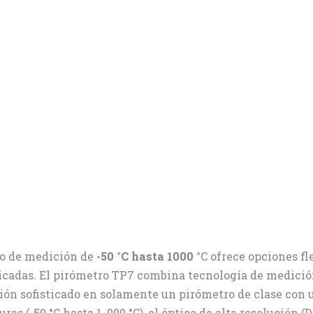
go de medición de
-50 °C hasta 1000 °
C ofrece opciones f
icadas. El pirómetro TP7 combina tecnología de medición
ón sofisticado en solamente un pirómetro de clase con u
 (-50 °C hasta 1. 000 °C), el óptico de alta resolución (D