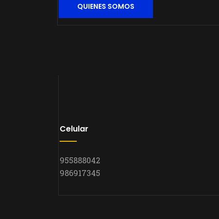
QUIENES SOMOS
Celular
955888042
986917345