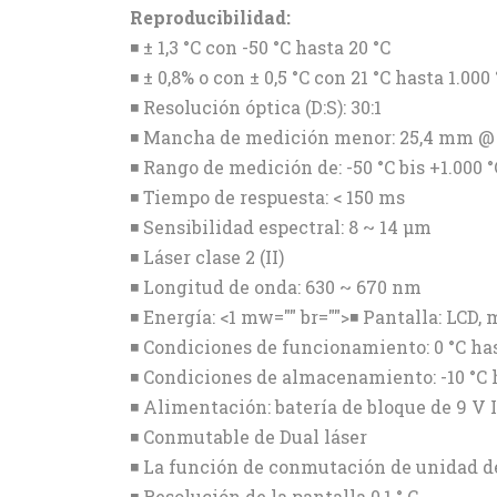
Reproducibilidad:
◾ ± 1,3 °C con -50 °C hasta 20 °C
◾ ± 0,8% o con ± 0,5 °C con 21 °C hasta 1.000 
◾ Resolución óptica (D:S): 30:1
◾ Mancha de medición menor: 25,4 mm 
◾ Rango de medición de: -50 °C bis +1.000 °
◾ Tiempo de respuesta: < 150 ms
◾ Sensibilidad espectral: 8 ~ 14 µm
◾ Láser clase 2 (II)
◾ Longitud de onda: 630 ~ 670 nm
◾ Energía: <1 mw="" br="">◾ Pantalla: LCD
◾ Condiciones de funcionamiento: 0 °C has
◾ Condiciones de almacenamiento: -10 °C 
◾ Alimentación: batería de bloque de 9 V 
◾ Conmutable de Dual láser
◾ La función de conmutación de unidad de 
◾ Resolución de la pantalla 0,1 ° C