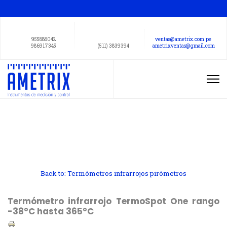
955888042
ventas@ametrix.com.pe
986917345
(511) 3839394
ametrixventas@gmail.com
Back to: Termómetros infrarrojos pirómetros
Termómetro infrarrojo TermoSpot One rango
-38°C hasta 365°C