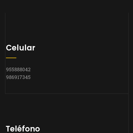
Celular
955888042
986917345
Teléfono