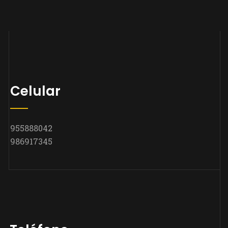
Celular
955888042
986917345