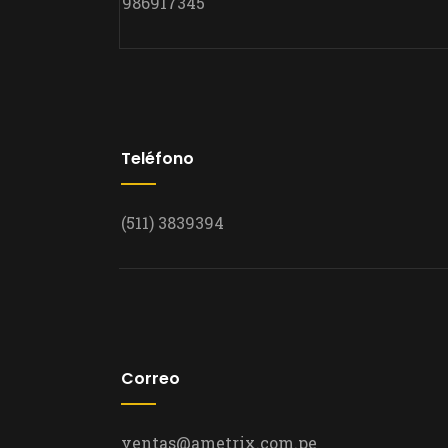
986917345
Teléfono
(511) 3839394
Correo
ventas@ametrix.com.pe