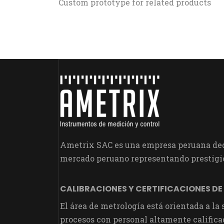
Custom prototype for related products
Ametrix SAC es una empresa peruana dedi
mercado peruano representando prestigio
CALIBRACIONES Y CERTIFICACIONES DE
El área de metrología está orientada a la
procesos con personal altamente califica