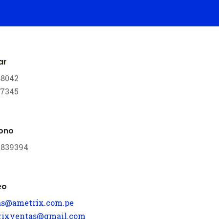
ar
88042
17345
fono
 3839394
eo
as@ametrix.com.pe
rixventas@gmail.com