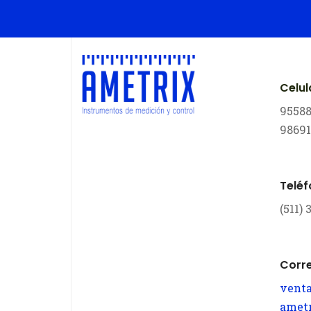
Celul
9558
9869
Telé
(511)
Corr
vent
amet